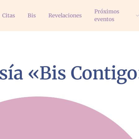
Próximos
Citas
Bis
Revelaciones
eventos
ía «Bis Contig